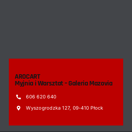
AROCART
Myjnia i Warsztat – Galeria Mazovia
606 620 640
Wyszogrodzka 127, 09-410 Płock