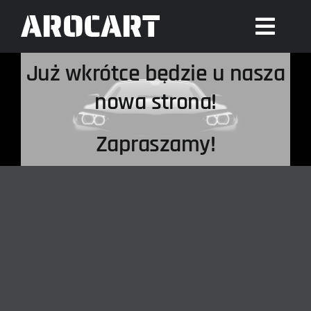
Skip
to
Togg
content
Navig
Już wkrótce będzie u nasza
STRONA GŁÓWNA
nowa strona!
OFERTA
Zapraszamy!
KONTAKT